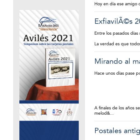
Hoy en día ese amigo c
ExfiavilÃ©s 2
Entre los pasados días 
La verdad es que todos 
Mirando al m
Hace unos días pase por
A finales de los años s
melod&...
Postales anti