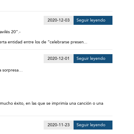
2020-12-03
Seguir leyendo
avilés 20”.-
erta entidad entre los de “celebrarse presen...
2020-12-01
Seguir leyendo
una sorpresa…
r mucho éxito, en las que se imprimía una canción o una
2020-11-23
Seguir leyendo