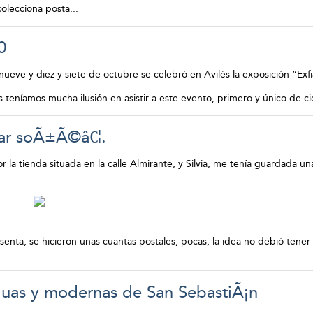
olecciona posta...
0
nueve y diez y siete de octubre se celebró en Avilés la exposición “Exfi
teníamos mucha ilusión en asistir a este evento, primero y único de ci
ar soÃ±Ã©â€¦.
 la tienda situada en la calle Almirante, y Silvia, me tenía guardada 
esenta, se hicieron unas cuantas postales, pocas, la idea no debió tene
guas y modernas de San SebastiÃ¡n