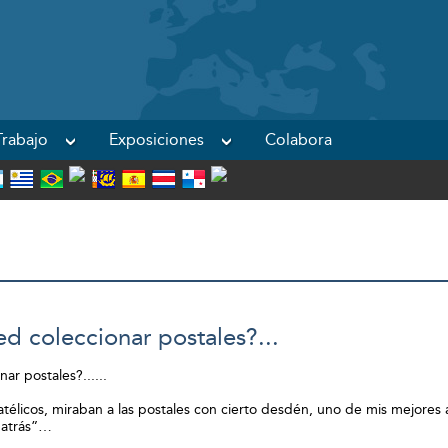
Powered by
rabajo
Exposiciones
Colabora
d coleccionar postales?...
ar postales?......
ilatélicos, miraban a las postales con cierto desdén, uno de mis mejore
e atrás”…