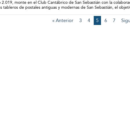
o 2.019, monte en el Club Cantábrico de San Sebastián con la colaborac
s tableros de postales antiguas y modernas de San Sebastián, el objeti
« Anterior
3
4
5
6
7
Sigu