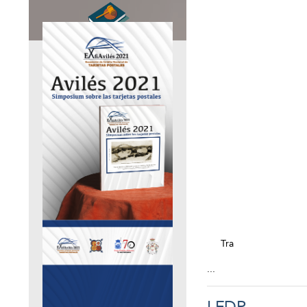
Tra
...