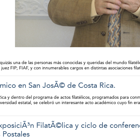
 quizás una de las personas más conocidas y queridas del mundo filaté
tal juez FIP; FIAF, y con innumerables cargos en distintas asociaciones fila
ico en San JosÃ© de Costa Rica.
 Rica y dentro del programa de actos filatélicos, programados para conm
niversidad estatal, se celebró un interesante acto académico cuyo fin e
xposiciÃ³n FilatÃ©lica y ciclo de conferen
 Postales