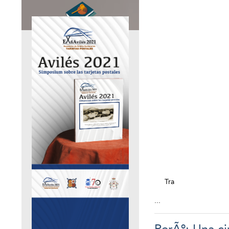
Tra
...