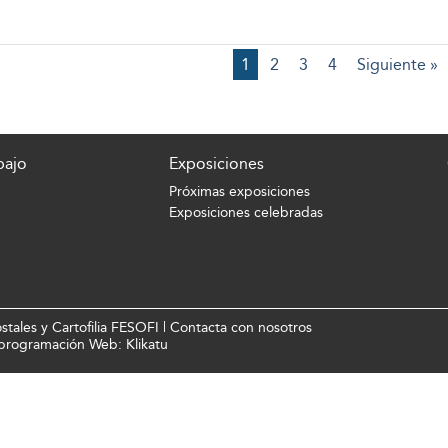
1
2
3
4
Siguiente »
bajo
Exposiciones
Próximas exposiciones
Exposiciones celebradas
tales y Cartofilia FESOFI |
Contacta con nosotros
y programación Web:
Klikatu