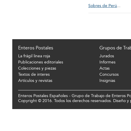
Sobres de Perú
...
Enteros Postales
Grupos de Tra
La frágil linea roja
Jurados
Publicaciones editoriales
Informes
Colecciones y piezas
Actas
Textos de interes
Concursos
Artículos y revistas
Insignias
Enteros Postales Españoles - Grupo de Trabajo de Enteros Pos
Copyright © 2016. Todos los derechos reservados. Diseño 