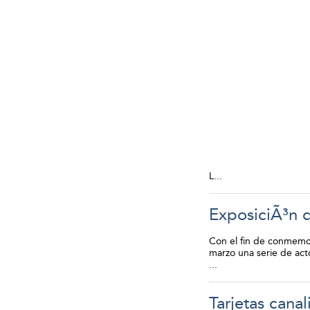
L...
ExposiciÃ³n 
Con el fin de conmemora
marzo una serie de act
...
Tarjetas canal