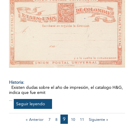
Historia:
Existen dudas sobre el año de impresión, el catalogo H&G,
indica que fue emit
...
Seguir leyendo
9
« Anterior
7
8
10
11
Siguiente »