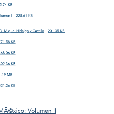
5.74 KB
olumen I
228.61 KB
D. Miguel Hidalgo y Castillo
201.35 KB
771.58 KB
468.06 KB
802.36 KB
1.19 MB
521.26 KB
MÃ©xico: Volumen II