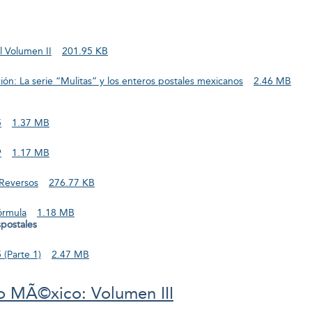
l Volumen II
201.95 KB
ión: La serie “Mulitas” y los enteros postales mexicanos
2.46 MB
5
1.37 MB
9
1.17 MB
 Reversos
276.77 KB
fórmula
1.18 MB
spostales
(Parte 1)
2.47 MB
o MÃ©xico: Volumen III