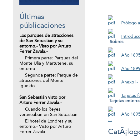
Últimas
Prólogo a
públicaciones
Los parques de atracciones
Introducc
de San Sebastian y su
Sobres
entorno.- Visto por Arturo
Ferrer Zavala.-
Año 189
Primera parte: Parques del
Monte Ulia y Martutene, su
entorno.-
Año 189
Segunda parte: Parque de
atracciones del Monte
Anexo I-
Igueldo.-
Tarjetas 
San Sebastián visto por
Tarjetas entero
Arturo Ferrer Zavala.-
Cuando los Reyes
Año 1895 
veraneaban en San Sebastian
...
El hotel de Londres y su
entorno.- Visto por Arturo
CatÃ¡log
Ferrer Zavala.-