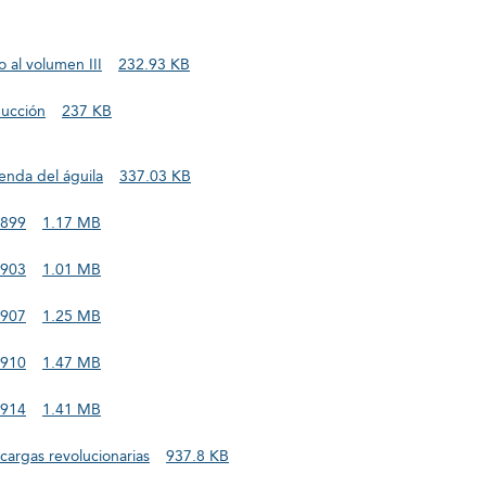
 al volumen III
232.93 KB
ducción
237 KB
enda del águila
337.03 KB
1899
1.17 MB
1903
1.01 MB
1907
1.25 MB
1910
1.47 MB
1914
1.41 MB
cargas revolucionarias
937.8 KB