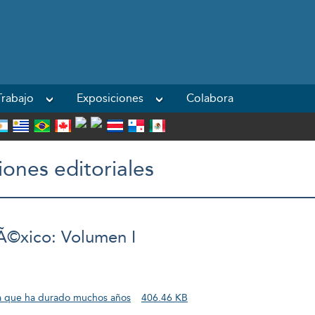
Powered by
rabajo
Exposiciones
Colabora
iones editoriales
©xico: Volumen I
a que ha durado muchos años
406.46 KB