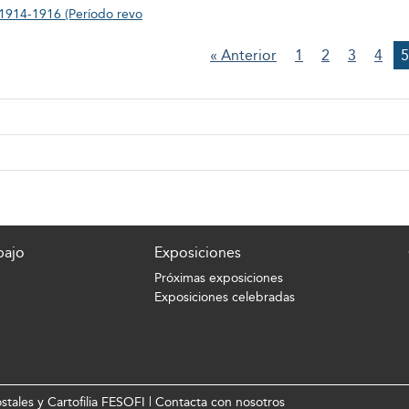
1914-1916 (Período revo
« Anterior
1
2
3
4
5
bajo
Exposiciones
Próximas exposiciones
Exposiciones celebradas
tales y Cartofilia FESOFI |
Contacta con nosotros