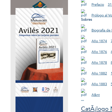
Prefacio
31
Prólogo al V
Sobres
Biografía de 
Año 1874
Año 1876
Año 1878
Año 1882
Año 1883
A&nt
...
CatÃ¡logo 