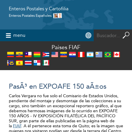
Enteros Postales y Cartofilia
Enteros Postales Españoles
Powered by
menu
Paises FIAF
PasÃ³ en EXPOAFE 150 aÃ±os
Carlos Vergara no fue solo el Comisario de Estados Unidos,
pendiente del montaje y desmontaje de las colecciones a su
cargo, sino también un excepcional reportero gráfico, al que
debemos hermosas imágenes de lo ocurrido en EXPOAFE
150 AÑOS - IV EXPOSICIÓN FILATÉLICA DEL PACÍFICO
SUR, gran parte de ellas publicadas en la página web de
la
FIAF
. A él pertenece esta toma de Quito; es la imagen que
quienes nos visitaron podían ver desde la terraza del Centro